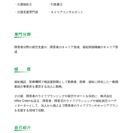
・介護福祉士
・行政書士
・介護支援専門員
・キャリアコンサルタント
障害者分野の就労支援や、障害者のキャリア形成、福祉関係職種のキャリア形
成
福祉施設、医療機関で相談援助職として勤務後、医療・福祉に特化した一般職
業紹介事業所を運営する法人に勤務。
その後、障害者のライフプランニングや就労サポートを目的に、株式会社
office Greenを設立。障害者・障害児のライフプランニングや福祉就労コーデ
ィネーターとして、法人から個人まで障害者のライフプランやキャリアプラン
を支援する領域で活動。