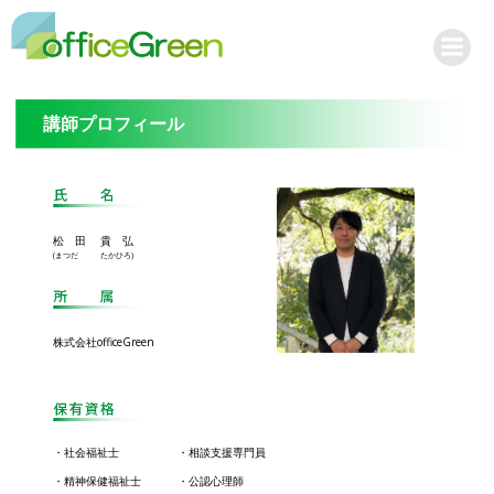
コ
ン
テ
ン
ツ
講師プロフィール
へ
ス
キ
ッ
松 田 貴 弘
プ
(まつだ たかひろ)
株式会社officeGreen
・社会福祉士
・相談支援専門員
・精神保健福祉士
・公認心理師