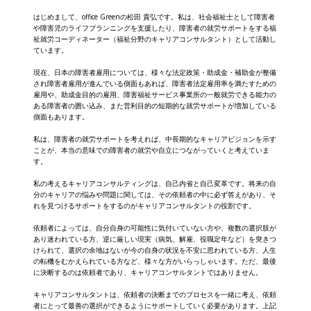
はじめまして、office Greenの松田 貴弘です。私は、社会福祉士として障害者
や障害児のライフプランニングを支援したり、障害者の就労サポートをする福
祉就労コーディネーター（福祉分野のキャリアコンサルタント）として活動し
ています。
現在、日本の障害者雇用については、様々な法定政策・助成金・補助金が整備
され障害者雇用が進んでいる側面もあれば、障害者法定雇用率を満たすための
雇用や、助成金目的の雇用、障害福祉サービス事業所の一般就労できる能力の
ある障害者の囲い込み、また営利目的の短期的な就労サポートが増加している
側面もあります。
私は、障害者の就労サポートを考えれば、中長期的なキャリアビジョンを示す
ことが、本当の意味での障害者の就労や自立につながっていくと考えていま
す。
私の考えるキャリアコンサルティングは、自己内省と自己変革です。将来の自
分のキャリアの悩みや問題に関しては、その依頼者の中に必ず答えがあり、そ
れを見つけるサポートをするのがキャリアコンサルタントの役割です。
依頼者によっては、自分自身の可能性に気付いていない方や、複数の選択肢が
あり迷われている方、逆に厳しい現実（病気、解雇、役職定年など）を突きつ
けられて、選択の余地はないが今の自身の状況を不安に思われている方、人生
の転機をむかえられている方など、様々な方がいらっしゃいます。ただ、最後
に決断するのは依頼者であり、キャリアコンサルタントではありません。
キャリアコンサルタントは、依頼者の決断までのプロセスを一緒に考え、依頼
者にとって最善の選択ができるようにサポートしていく必要があります。上記